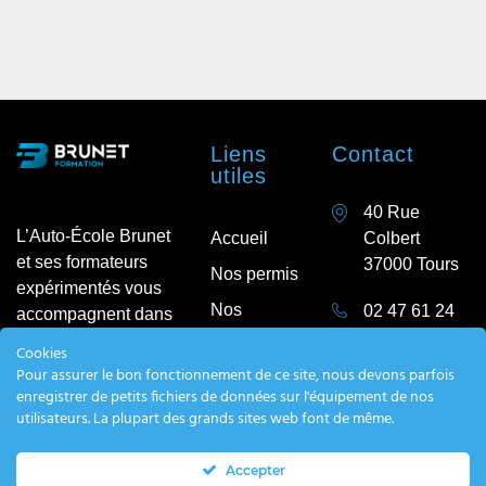
Liens
Contact
utiles
40 Rue
L’Auto-École Brunet
Accueil
Colbert
et ses formateurs
37000 Tours
Nos permis
expérimentés vous
Nos
02 47 61 24
accompagnent dans
formations
96
la réussite de votre
Cookies
examen de conduite
Qui
Pour assurer le bon fonctionnement de ce site, nous devons parfois
Facebook
et vous prodiguent
enregistrer de petits fichiers de données sur l'équipement de nos
sommes-
utilisateurs. La plupart des grands sites web font de même.
des conseils
Instagram
nous ?
adaptés à chacun.
Contact
Accepter